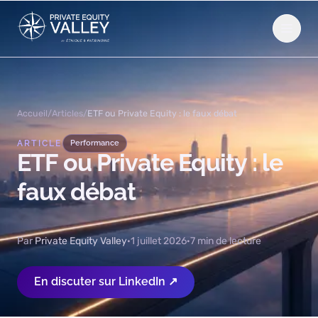
Aller au contenu
Accueil
/
Articles
/
ETF ou Private Equity : le faux débat
ARTICLE
Performance
ETF
ou
Private
Equity
:
le
faux
débat
Par
Private Equity Valley
·
1 juillet 2026
·
7 min de lecture
En discuter sur LinkedIn ↗