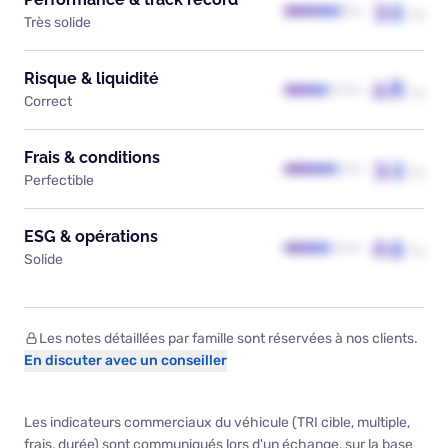
3.5
/ 5
Très solide
Risque & liquidité
2.8
/ 5
Correct
Frais & conditions
3.3
/ 5
Perfectible
ESG & opérations
2.9
/ 5
Solide
Les notes détaillées par famille sont réservées à nos clients.
En discuter avec un conseiller
Les indicateurs commerciaux du véhicule (TRI cible, multiple,
frais, durée) sont communiqués lors d'un échange, sur la base