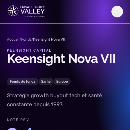
Aller au contenu
Accueil
/
Fonds
/
Keensight Nova VII
KEENSIGHT CAPITAL
Keensight
Nova
VII
Fonds de fonds
Santé
Europe
Stratégie growth buyout tech et santé
constante depuis 1997.
NOTE PEV