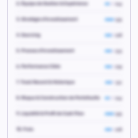
2. Équipe de Gestion & Expérience
2.4
3. Stratégie d'Investissement
3.5
4. Sourcing
2.8
5. Process d'Investissement
3.3
6. Performance Cible
2.9
7. Track Record & Historique
3.1
8. Risque & Construction de Portefeuille
2.4
9. Liquidité & Profil de Cash Flow
3.5
10. Frais
2.8