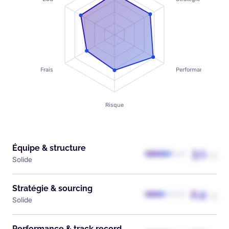
Frais
Performance
Risque
Équipe & structure
3.1
/ 5
Solide
Stratégie & sourcing
2.4
/ 5
Solide
Performance & track record