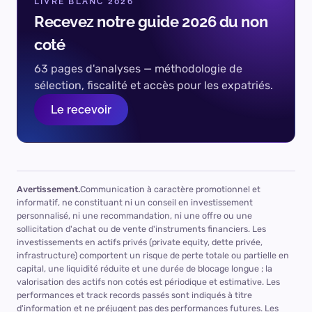
LIVRE BLANC 2026
nos clients
Recevez notre guide 2026 du non
Les 17 sections notées, l'ensemble des points forts et
coté
notre avis détaillé, présentés lors d'un échange avec
63 pages d'analyses — méthodologie de
un conseiller.
sélection, fiscalité et accès pour les expatriés.
Échanger sur ce fonds
Le recevoir
ou réserver directement un créneau
Avertissement.
Communication à caractère promotionnel et
informatif, ne constituant ni un conseil en investissement
personnalisé, ni une recommandation, ni une offre ou une
sollicitation d'achat ou de vente d'instruments financiers. Les
investissements en actifs privés (private equity, dette privée,
infrastructure) comportent un risque de perte totale ou partielle en
capital, une liquidité réduite et une durée de blocage longue ; la
valorisation des actifs non cotés est périodique et estimative. Les
performances et track records passés sont indiqués à titre
d'information et ne préjugent pas des performances futures. Les