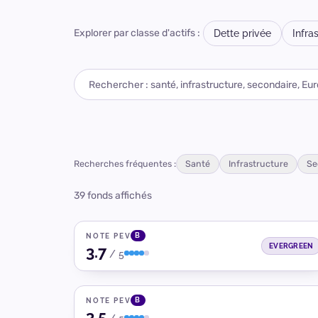
Explorer par classe d'actifs :
Dette privée
Infra
Recherches fréquentes :
Santé
Infrastructure
Se
SCHRODERS CAPITAL
Schroders Capital Europe Infrastructure Credit
(ERIC)
39
fonds affichés
Zéro défaut de paiement sur 200+ opérations depuis 2012.
B
NOTE PEV
Infrastructure
Europe
EVERGREEN
3.7
BLUE OWL
/ 5
Blue Owl GP Stakes Strategy
Leader mondial du GP Stakes large cap (~90% du marché).
B
NOTE PEV
Private Equity
International
3.5
ARES MANAGEMENT