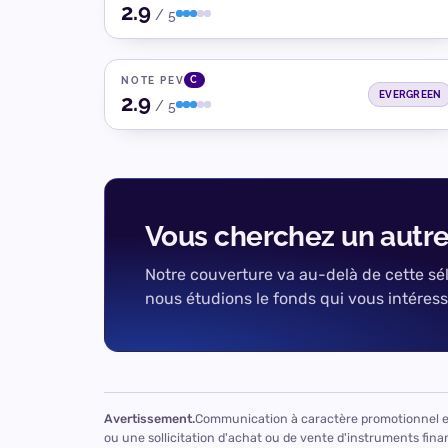
2.9
SEERIUS
/ 5
Oxygen
~100 opportunités/an (600-700M€), 2,5Md€ évalués depuis
2022, sourcing majoritairement direct. Capacité d'origination
forte et documentée pour la taille de l'équipe.
C
NOTE PEV
Dette privée
Immobilier
Europe
EVERGREEN
2.9
/ 5
Vous cherchez un autre
Notre couverture va au-delà de cette sél
nous étudions le fonds qui vous intéress
Avertissement.
Communication à caractère promotionnel et 
ou une sollicitation d'achat ou de vente d'instruments finan