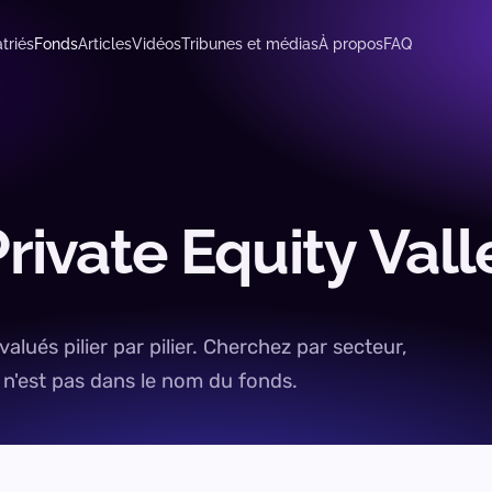
triés
Fonds
Articles
Vidéos
Tribunes et médias
À propos
FAQ
Private
Equity
Vall
lués pilier par pilier. Cherchez par secteur,
 n'est pas dans le nom du fonds.