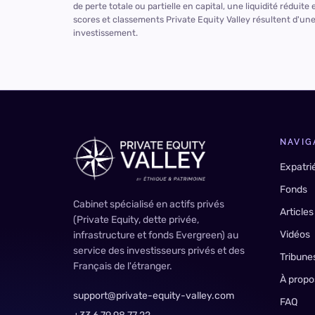
de perte totale ou partielle en capital, une liquidité réduit
scores et classements Private Equity Valley résultent d'une
investissement.
NAVIG
Expatri
Fonds
Cabinet spécialisé en actifs privés
Articles
(Private Equity, dette privée,
Vidéos
infrastructure et fonds Evergreen) au
service des investisseurs privés et des
Tribune
Français de l'étranger.
À propo
support@private-equity-valley.com
FAQ