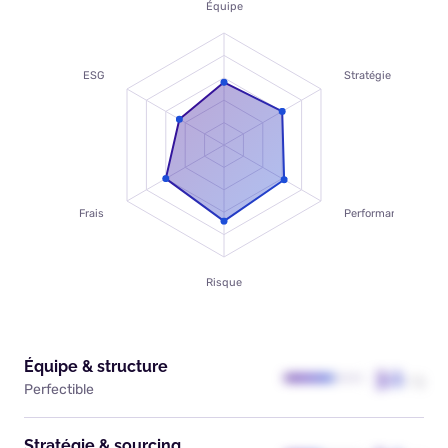
Équipe
ESG
Stratégie
Frais
Performance
Risque
Équipe & structure
3.1
/ 5
Perfectible
Stratégie & sourcing