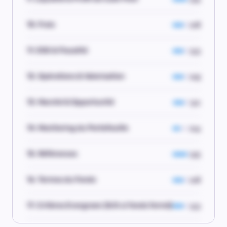
10. Frais
2.8
11. ESG & Fiscalité
3.3
12. Opérations & Valorisation
2.9
13. Marché & Opportunité
3.1
14. Monitoring du Portefeuille
2.4
15. Références
3.5
16. Termes du Fonds
2.8
17. Critères Evergreen (N/A si fonds fermé)
3.3