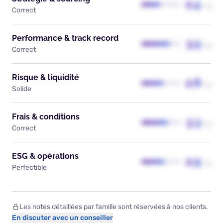
2.4
/ 5
Correct
Performance & track record
3.5
/ 5
Correct
Risque & liquidité
2.8
/ 5
Solide
Frais & conditions
3.3
/ 5
Correct
ESG & opérations
2.9
/ 5
Perfectible
Les notes détaillées par famille sont réservées à nos clients.
En discuter avec un conseiller