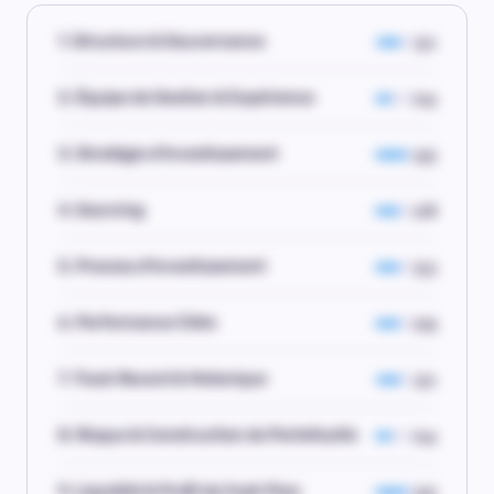
1. Structure & Gouvernance
3.1
2. Équipe de Gestion & Expérience
2.4
3. Stratégie d'Investissement
3.5
4. Sourcing
2.8
5. Process d'Investissement
3.3
6. Performance Cible
2.9
7. Track Record & Historique
3.1
8. Risque & Construction de Portefeuille
2.4
9. Liquidité & Profil de Cash Flow
3.5