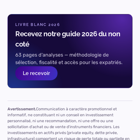
17 SECTIONS · +130 CRITÈRES ANALYSÉS
L'analyse complète, réservée à
LIVRE BLANC 2026
nos clients
Recevez notre guide 2026 du non
Les 17 sections notées, l'ensemble des points forts et
coté
notre avis détaillé, présentés lors d'un échange avec
63 pages d'analyses — méthodologie de
un conseiller.
sélection, fiscalité et accès pour les expatriés.
Échanger sur ce fonds
Le recevoir
ou réserver directement un créneau
Avertissement.
Communication à caractère promotionnel et
informatif, ne constituant ni un conseil en investissement
personnalisé, ni une recommandation, ni une offre ou une
sollicitation d'achat ou de vente d'instruments financiers. Les
investissements en actifs privés (private equity, dette privée,
infrastructure) comportent un risque de perte totale ou partielle en