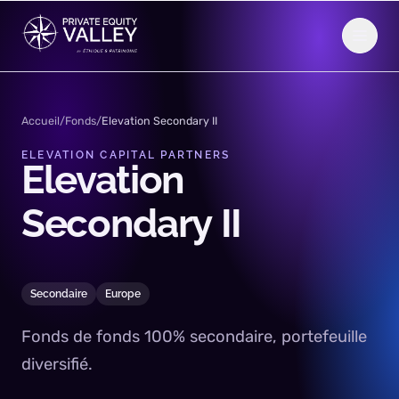
Aller au contenu
Accueil
/
Fonds
/
Elevation Secondary II
ELEVATION CAPITAL PARTNERS
Elevation
Secondary
II
Secondaire
Europe
Fonds de fonds 100% secondaire, portefeuille
diversifié.