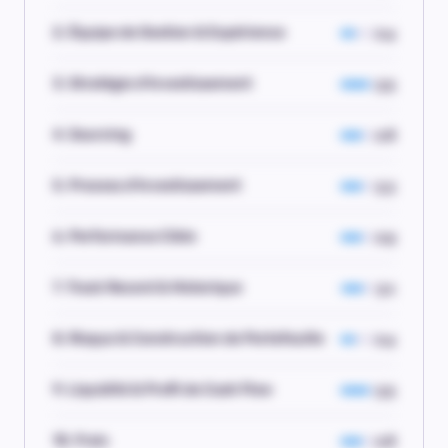
2. Équipe de Gestion & Expérience
2.4
3. Stratégie d'Investissement
3.5
4. Sourcing
2.8
5. Process d'Investissement
3.3
6. Performance Cible
2.9
7. Track Record & Historique
3.1
8. Risque & Construction de Portefeuille
2.4
9. Liquidité & Profil de Cash Flow
3.5
10. Frais
2.8