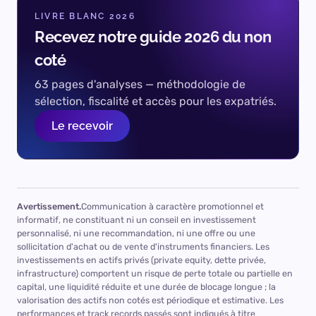
L'analyse complète, réservée à
LIVRE BLANC 2026
nos clients
Recevez notre guide 2026 du non
Les 17 sections notées, l'ensemble des points forts et
coté
notre avis détaillé, présentés lors d'un échange avec
63 pages d'analyses — méthodologie de
un conseiller.
sélection, fiscalité et accès pour les expatriés.
Échanger sur ce fonds
Le recevoir
ou réserver directement un créneau
Avertissement.
Communication à caractère promotionnel et
informatif, ne constituant ni un conseil en investissement
personnalisé, ni une recommandation, ni une offre ou une
sollicitation d'achat ou de vente d'instruments financiers. Les
investissements en actifs privés (private equity, dette privée,
infrastructure) comportent un risque de perte totale ou partielle en
capital, une liquidité réduite et une durée de blocage longue ; la
valorisation des actifs non cotés est périodique et estimative. Les
performances et track records passés sont indiqués à titre