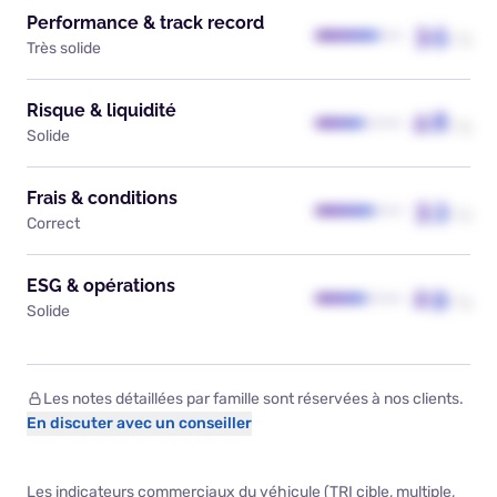
Performance & track record
3.5
/ 5
Très solide
Risque & liquidité
2.8
/ 5
Solide
Frais & conditions
3.3
/ 5
Correct
ESG & opérations
2.9
/ 5
Solide
Les notes détaillées par famille sont réservées à nos clients.
En discuter avec un conseiller
Les indicateurs commerciaux du véhicule (TRI cible, multiple,