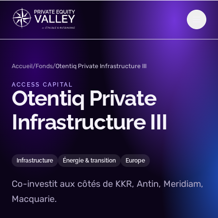
Aller au contenu
Accueil
/
Fonds
/
Otentiq Private Infrastructure III
ACCESS CAPITAL
Otentiq
Private
Infrastructure
III
Infrastructure
Énergie & transition
Europe
Co-investit aux côtés de KKR, Antin, Meridiam,
Macquarie.