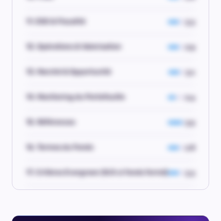
11. ESG & Fiscalité
3.3
12. Opérations & Valorisation
2.9
13. Marché & Opportunité
3.1
14. Monitoring du Portefeuille
2.4
15. Références
3.5
16. Termes du Fonds
2.8
17. Critères Evergreen (N/A si fonds fermé)
3.3
17 SECTIONS · +130 CRITÈRES ANALYSÉS