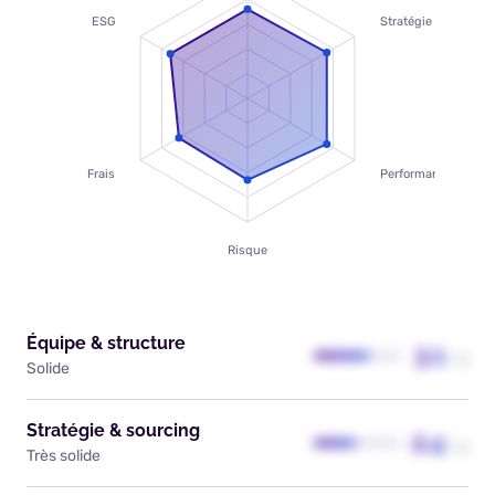
ESG
Stratégie
Frais
Performance
Risque
Équipe & structure
3.1
/ 5
Solide
Stratégie & sourcing
2.4
/ 5
Très solide