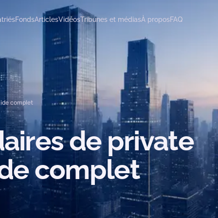
triés
Fonds
Articles
Vidéos
Tribunes et médias
À propos
FAQ
uide complet
aires
de
private
ide
complet