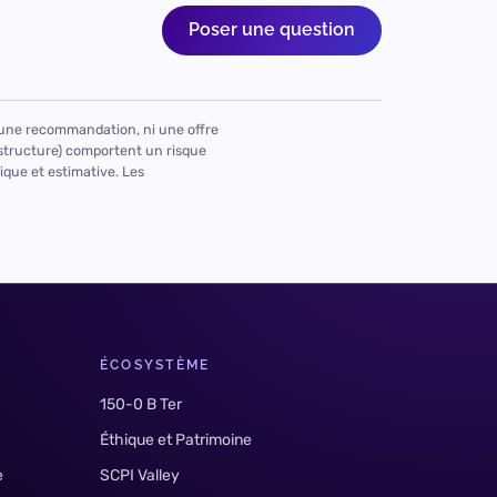
Poser une question
 une recommandation, ni une offre
rastructure) comportent un risque
dique et estimative. Les
ÉCOSYSTÈME
150-0 B Ter
Éthique et Patrimoine
e
SCPI Valley