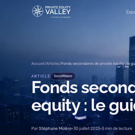
Aller au contenu
Expa
Accueil
/
Articles
/
Fonds secondaires de private equity : le g
ARTICLE
Secondaire
Fonds
second
equity
:
le
gu
Par
Stéphane Molère
·
30 juillet 2025
·
5 min de lecture