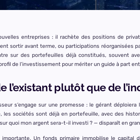
velles entreprises : il rachète des positions de privat
nt sortir avant terme, ou participations réorganisées pa
ntre sur des portefeuilles déjà constitués, souvent av
fil de l’investissement pour mériter un guide à part ent
e l’existant plutôt que de l’i
sseur s’engage sur une promesse : le gérant déploiera le
 les sociétés sont déjà en portefeuille, avec des histor
ur quoi mon argent sera-t-il investi ? — disparaît en gran
i importante. Un fonds primaire immobilise le capital 